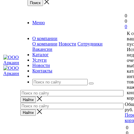
0
0
Меню
0
К 
О компании
ваш
О компании
Новости
Сотрудники
пус
Вакансии
Исп
Каталог
нед
Услуги
оче
Новости
выб
Контакты
кат
ин
тов
на
кн
кор
Общ
руб.
Пер
кор
0
0