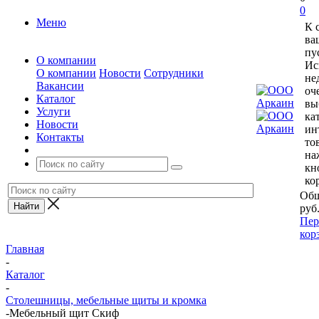
0
Меню
К 
ва
пу
О компании
Ис
О компании
Новости
Сотрудники
не
Вакансии
оч
Каталог
вы
Услуги
ка
Новости
ин
Контакты
то
на
кн
ко
Общ
руб
Пер
кор
Главная
-
Каталог
-
Столешницы, мебельные щиты и кромка
-
Мебельный щит Скиф