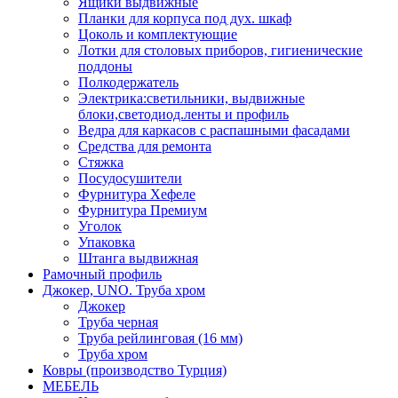
Ящики выдвижные
Планки для корпуса под дух. шкаф
Цоколь и комплектующие
Лотки для столовых приборов, гигиенические
поддоны
Полкодержатель
Электрика:светильники, выдвижные
блоки,светодиод.ленты и профиль
Ведра для каркасов с распашными фасадами
Средства для ремонта
Стяжка
Посудосушители
Фурнитура Хефеле
Фурнитура Премиум
Уголок
Упаковка
Штанга выдвижная
Рамочный профиль
Джокер, UNO. Труба хром
Джокер
Труба черная
Труба рейлинговая (16 мм)
Труба хром
Ковры (производство Турция)
МЕБЕЛЬ