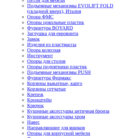
Петли для мебели
Подъемные механизмы EVOLIFT FOLD
(складной вверх), Италия
Опора ФМС
Опоры цокольные пластик
Фурнитура BOYARD
Заглушка для евровинта
Замок
Изделия из пластмассы
Опора колесная
Инструмент
Опоры для столов
Опоры подпятники пластик
Подъемные механизмы PUSH
Фурнитура Фирмакс
Корзины выкатные, карго
Корзины сетчатые
Крепеж
Кронштейн
Крючок
Кухонные аксессуары античная бронза
Кухонные аксессуары хром
Навес
Направляющие для ящиков
Опоры для корпусной мебели