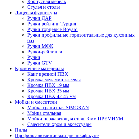
Корпусная мебель
Стулья и столы
Лицевая фурнитура
Ручки ДАР
Ручки рейлинг Турция
Ручки торцевые Boyard
Ручки профильные горизонтальные для кухонных
баз
Ручки МФК
Ручки-рейлинги
Ручки
Ручки GTV
Кромочные материалы
Кант врезной ПВХ
Кромка меламин клеевая
Кромка ПВХ 19 мм
Кромка ПВХ 35 мм
Кромка ПВХ 42-45 мм
Мойки и смесители
Мойка гранитная SIMGRAN
Мойка стальная
Мойки нержавеющая сталь 3 мм ПРЕМИУМ
Смесители хром и аксессуары
Пилы
Профиль алюминиевый для шкаф-купе