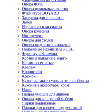
Опора ФМС
Опоры цокольные пластик
Фурнитура BOYARD
Заглушка для евровинта
Замок
Изделия из пластмассы
Опора колесная
Инструмент
Опоры для столов
Опоры подпятники пластик
Подъемные механизмы PUSH
Фурнитура Фирмакс
Корзины выкатные, карго
Корзины сетчатые
Крепеж
Кронштейн
Крючок
Кухонные аксессуары античная бронза
Кухонные аксессуары хром
Навес
Направляющие для ящиков
Опоры для корпусной мебели
Ящики выдвижные
Планки для корпуса под дух. шкаф