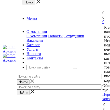
0
0
Меню
0
К 
О компании
ваш
О компании
Новости
Сотрудники
пус
Вакансии
Исп
Каталог
нед
Услуги
оче
Новости
выб
Контакты
кат
ин
тов
на
кн
кор
Общ
руб.
Пер
кор
0
0