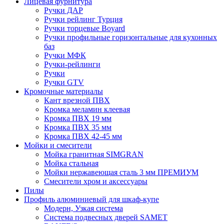
Лицевая фурнитура
Ручки ДАР
Ручки рейлинг Турция
Ручки торцевые Boyard
Ручки профильные горизонтальные для кухонных
баз
Ручки МФК
Ручки-рейлинги
Ручки
Ручки GTV
Кромочные материалы
Кант врезной ПВХ
Кромка меламин клеевая
Кромка ПВХ 19 мм
Кромка ПВХ 35 мм
Кромка ПВХ 42-45 мм
Мойки и смесители
Мойка гранитная SIMGRAN
Мойка стальная
Мойки нержавеющая сталь 3 мм ПРЕМИУМ
Смесители хром и аксессуары
Пилы
Профиль алюминиевый для шкаф-купе
Модерн, Узкая система
Система подвесных дверей SAMET