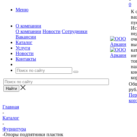
0
Меню
К 
ва
пу
О компании
Ис
О компании
Новости
Сотрудники
не
Вакансии
оч
Каталог
вы
Услуги
ка
Новости
ин
Контакты
то
на
кн
ко
Общ
руб
Пер
кор
Главная
-
Каталог
-
Фурнитура
-
Опоры подпятники пластик