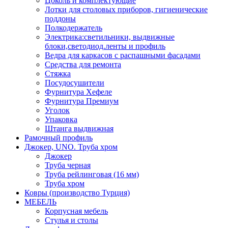
Цоколь и комплектующие
Лотки для столовых приборов, гигиенические
поддоны
Полкодержатель
Электрика:светильники, выдвижные
блоки,светодиод.ленты и профиль
Ведра для каркасов с распашными фасадами
Средства для ремонта
Стяжка
Посудосушители
Фурнитура Хефеле
Фурнитура Премиум
Уголок
Упаковка
Штанга выдвижная
Рамочный профиль
Джокер, UNO. Труба хром
Джокер
Труба черная
Труба рейлинговая (16 мм)
Труба хром
Ковры (производство Турция)
МЕБЕЛЬ
Корпусная мебель
Стулья и столы