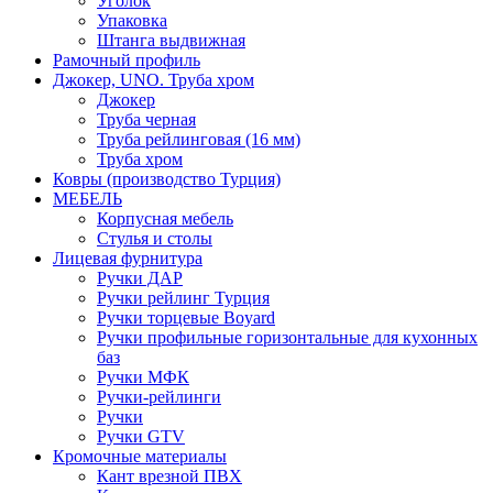
Уголок
Упаковка
Штанга выдвижная
Рамочный профиль
Джокер, UNO. Труба хром
Джокер
Труба черная
Труба рейлинговая (16 мм)
Труба хром
Ковры (производство Турция)
МЕБЕЛЬ
Корпусная мебель
Стулья и столы
Лицевая фурнитура
Ручки ДАР
Ручки рейлинг Турция
Ручки торцевые Boyard
Ручки профильные горизонтальные для кухонных
баз
Ручки МФК
Ручки-рейлинги
Ручки
Ручки GTV
Кромочные материалы
Кант врезной ПВХ