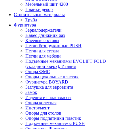
Мебельный щит 4200
Планки декор
Строительные материалы
Труба
Фурнитура
Зеркалодержатели
Навес д/нижних баз
Клеевые составы
Петли безпружинные PUSH
Петли для стекла
Петли для мебели
Подъемные механизмы EVOLIFT FOLD
(складной вверх), Италия
Опора ФМС
Опоры цокольные пластик
Фурнитура BOYARD
Заглушка для евровинта
Замок
Изделия из пластмассы
Опора колесная
Инструмент
Опоры для столов
Опоры подпятники пластик
Подъемные механизмы PUSH
Фурнитура Фирмакс