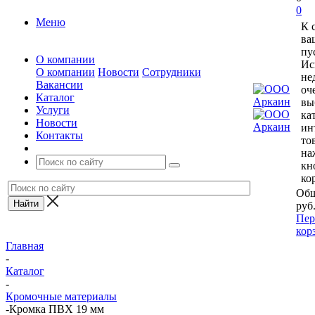
0
Меню
К 
ва
пу
О компании
Ис
О компании
Новости
Сотрудники
не
Вакансии
оч
Каталог
вы
Услуги
ка
Новости
ин
Контакты
то
на
кн
ко
Общ
руб
Пер
кор
Главная
-
Каталог
-
Кромочные материалы
-
Кромка ПВХ 19 мм