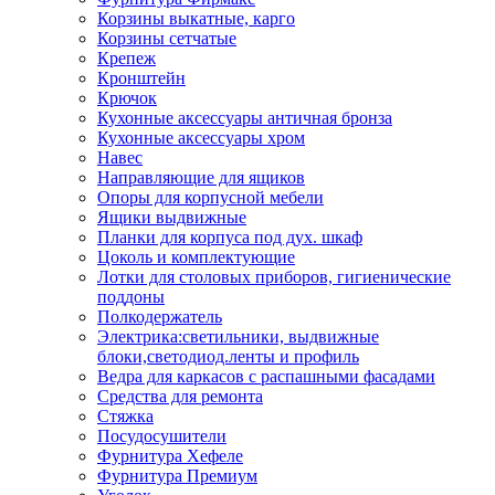
Корзины выкатные, карго
Корзины сетчатые
Крепеж
Кронштейн
Крючок
Кухонные аксессуары античная бронза
Кухонные аксессуары хром
Навес
Направляющие для ящиков
Опоры для корпусной мебели
Ящики выдвижные
Планки для корпуса под дух. шкаф
Цоколь и комплектующие
Лотки для столовых приборов, гигиенические
поддоны
Полкодержатель
Электрика:светильники, выдвижные
блоки,светодиод.ленты и профиль
Ведра для каркасов с распашными фасадами
Средства для ремонта
Стяжка
Посудосушители
Фурнитура Хефеле
Фурнитура Премиум