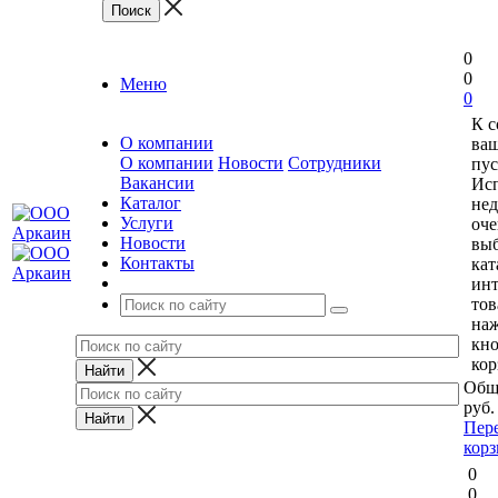
0
0
Меню
0
К 
О компании
ваш
О компании
Новости
Сотрудники
пус
Вакансии
Исп
Каталог
нед
Услуги
оче
Новости
выб
Контакты
кат
ин
тов
на
кн
кор
Общ
руб.
Пер
кор
0
0