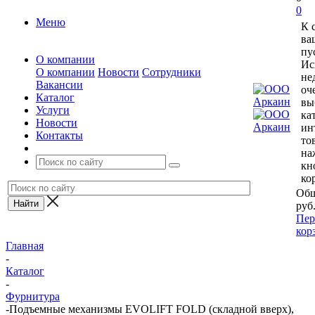
0
Меню
К 
ва
пу
О компании
Ис
О компании
Новости
Сотрудники
не
Вакансии
оч
Каталог
вы
Услуги
ка
Новости
ин
Контакты
то
на
кн
ко
Общ
руб
Пер
кор
Главная
-
Каталог
-
Фурнитура
-
Подъемные механизмы EVOLIFT FOLD (складной вверх),