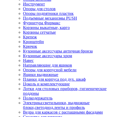
Инструмент
Опоры для столов
Опоры подпятники пластик
Подъемные механизмы PUSH
Фурнитура Фирмакс
Корзины выкатные, карго
Корзины сетчатые
Крепеж
Кронштейн
Крючок
Кухонные аксессуары античная бронза
Кухонные аксессуары хром
Навес
Направляющие для ящиков
Опоры для корпусной мебели
Ящики выдвижные
Планки для корпуса под дух. шкаф
Цоколь и комплектующие
Лотки для столовых приборов, гигиенические
поддоны
Полкодержатель
Электрика:светильники, выдвижные
блоки,светодиод.ленты и профиль
Ведра для каркасов с распашными фасадами
Средства для ремонта