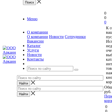
0
0
Меню
0
К 
О компании
ваш
О компании
Новости
Сотрудники
пус
Вакансии
Исп
Каталог
нед
Услуги
оче
Новости
выб
Контакты
кат
ин
тов
на
кн
кор
Общ
руб.
Пер
кор
0
0