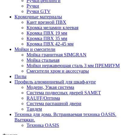
Ручки-рейлинги
Ручки
Ручки GTV
Кромочные материалы
Кант врезной ПВХ
Кромка меламин клеевая
Кромка ПВХ 19 мм
Кромка ПВХ 35 мм
Кромка ПВХ 42-45 мм
Мойки и смесители
Мойка гранитная SIMGRAN
Мойка стальная
Мойки нержавеющая сталь 3 мм ПРЕМИУМ
Смесители хром и аксессуары
Пилы
Профиль алюминиевый для шкаф-купе
Модерн, Узкая система
Система подвесных дверей SAMET
RAUFF/Оптима
Система распашной двери
Тандем
Техника для дома. Встраиваемая техника OASIS.
Вытяжки.
Техника OASIS