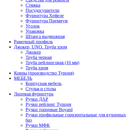
Стяжка
Посудосушители
Фурнитура Хефеле
Фурнитура Премиум
Уголок
Упаковка
Штанга выдвижная
Рамочный профиль
Джокер, UNO. Труба хром
Джокер
Труба черная
Труба рейлинговая (16 мм)
Труба хром
Ковры (производство Турция)
МЕБЕЛЬ
Корпусная мебель
Стулья и столы
Лицевая фурнитура
Ручки ДАР
Ручки рейлинг Турция
Ручки торцевые Boyard
Ручки профильные горизонтальные для кухонных
баз
Ручки МФК