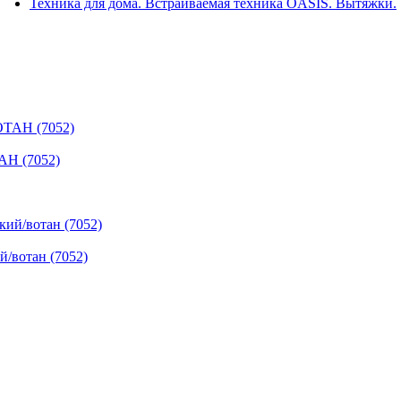
Техника для дома. Встраиваемая техника OASIS. Вытяжки.
АН (7052)
й/вотан (7052)