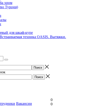
ба хром
во Турция)
а
иалы
и
вый для шкаф-купе
 Встраиваемая техника OASIS. Вытяжки.
онок
0
трудники
Вакансии
0