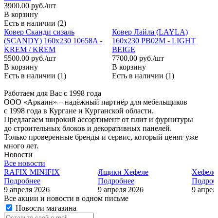
3900.00 руб./шт
В корзину
Есть в наличии (2)
Ковер Сканди сизаль
Ковер Лайла (LAYLA)
(SCANDY) 160х230 10658A -
160х230 PB02M - LIGHT
KREM / KREM
BEIGE
5500.00 руб./шт
7700.00 руб./шт
В корзину
В корзину
Есть в наличии (1)
Есть в наличии (1)
Работаем для Вас с 1998 года
ООО «Аркаин» – надёжный партнёр для мебельщиков
с 1998 года в Кургане и Курганской области.
Предлагаем широкий ассортимент от плит и фурнитуры
до строительных блоков и декоративных панелей.
Только проверенные бренды и сервис, который ценят уже
много лет.
Новости
Все новости
RAFIX MINIFIX
Ящики Хефеле
Хефеле
Подробнее
Подробнее
Подроб
9 апреля 2026
9 апреля 2026
9 апрел
Все акции и новости в одном письме
Новости магазина