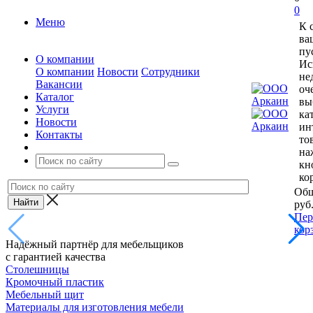
0
Меню
К 
ва
пу
О компании
Ис
О компании
Новости
Сотрудники
не
Вакансии
оч
Каталог
вы
Услуги
ка
Новости
ин
Контакты
то
на
кн
ко
Общ
руб
Пер
кор
Надёжный партнёр для мебельщиков
с гарантией качества
Столешницы
Кромочный пластик
Мебельный щит
Материалы для изготовления мебели