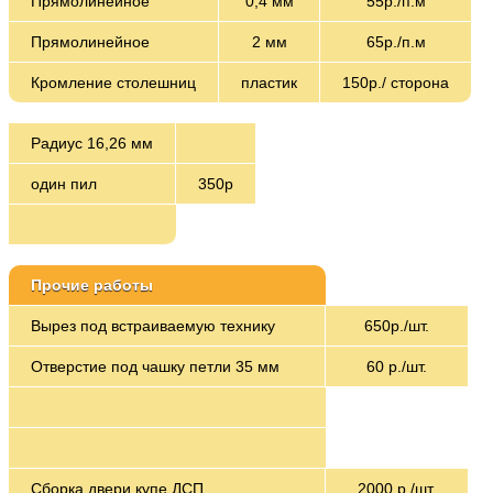
Прямолинейное
0,4 мм
55р./п.м
Прямолинейное
2 мм
65р./п.м
Кромление столешниц
пластик
150р./ сторона
Радиус 16,26 мм
один пил
350р
Прочие работы
Вырез под встраиваемую технику
650р./шт.
Отверстие под чашку петли 35 мм
60 р./шт.
Сборка двери купе ДСП
2000 р./шт.