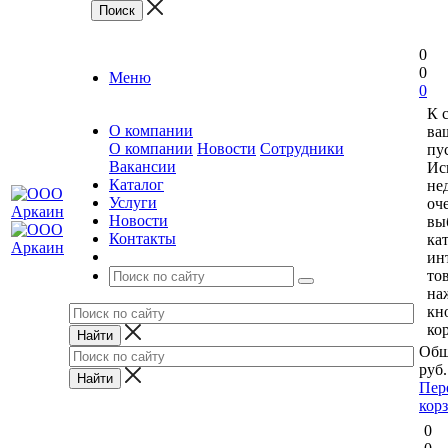
0
0
Меню
0
К 
О компании
ва
О компании
Новости
Сотрудники
пус
Вакансии
Ис
Каталог
не
Услуги
оч
Новости
вы
Контакты
ка
ин
то
на
кн
ко
Общ
руб.
Пер
кор
0