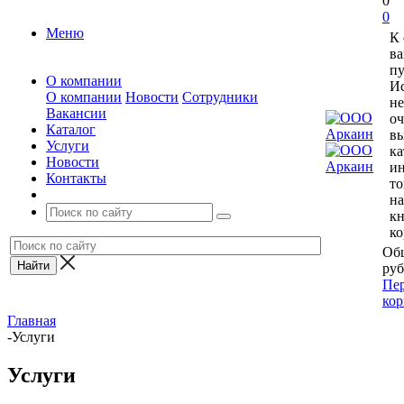
0
0
Меню
К
ва
пу
О компании
Ис
О компании
Новости
Сотрудники
не
Вакансии
оч
Каталог
вы
Услуги
ка
Новости
и
Контакты
то
н
к
ко
Общ
руб
Пер
кор
Главная
-
Услуги
Услуги