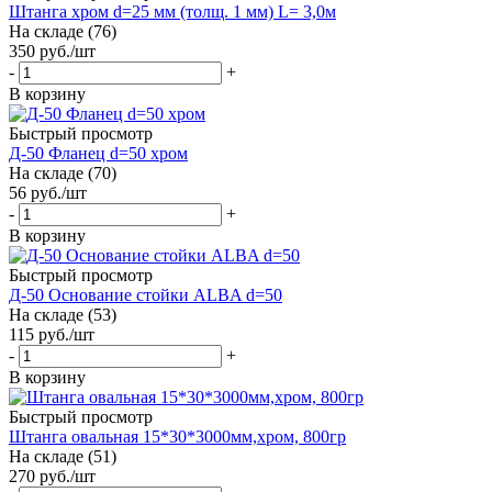
Штанга хром d=25 мм (толщ. 1 мм) L= 3,0м
На складе (76)
350
руб.
/шт
-
+
В корзину
Быстрый просмотр
Д-50 Фланец d=50 хром
На складе (70)
56
руб.
/шт
-
+
В корзину
Быстрый просмотр
Д-50 Основание стойки ALBA d=50
На складе (53)
115
руб.
/шт
-
+
В корзину
Быстрый просмотр
Штанга овальная 15*30*3000мм,хром, 800гр
На складе (51)
270
руб.
/шт