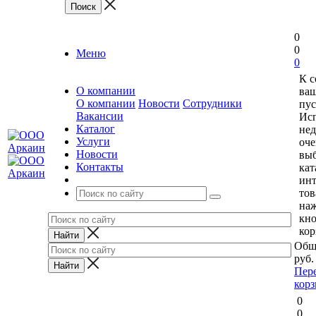
0
0
Меню
0
К 
О компании
ваш
О компании
Новости
Сотрудники
пус
Вакансии
Исп
Каталог
нед
Услуги
оче
Новости
выб
Контакты
кат
ин
тов
на
кн
кор
Общ
руб.
Пер
кор
0
0