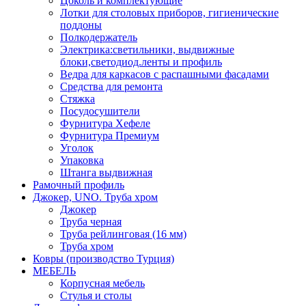
Цоколь и комплектующие
Лотки для столовых приборов, гигиенические
поддоны
Полкодержатель
Электрика:светильники, выдвижные
блоки,светодиод.ленты и профиль
Ведра для каркасов с распашными фасадами
Средства для ремонта
Стяжка
Посудосушители
Фурнитура Хефеле
Фурнитура Премиум
Уголок
Упаковка
Штанга выдвижная
Рамочный профиль
Джокер, UNO. Труба хром
Джокер
Труба черная
Труба рейлинговая (16 мм)
Труба хром
Ковры (производство Турция)
МЕБЕЛЬ
Корпусная мебель
Стулья и столы