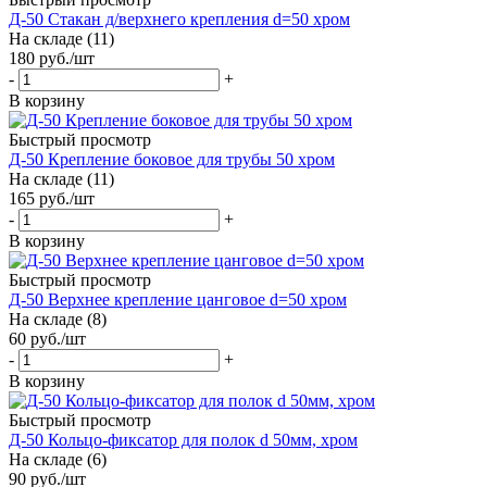
Д-50 Стакан д/верхнего крепления d=50 хром
На складе (11)
180
руб.
/шт
-
+
В корзину
Быстрый просмотр
Д-50 Крепление боковое для трубы 50 хром
На складе (11)
165
руб.
/шт
-
+
В корзину
Быстрый просмотр
Д-50 Верхнее крепление цанговое d=50 хром
На складе (8)
60
руб.
/шт
-
+
В корзину
Быстрый просмотр
Д-50 Кольцо-фиксатор для полок d 50мм, хром
На складе (6)
90
руб.
/шт