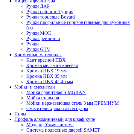
Лицевая фурнитура
Ручки ДАР
Ручки рейлинг Турция
Ручки торцевые Boyard
Ручки профильные горизонтальные для кухонных
баз
Ручки МФК
Ручки-рейлинги
Ручки
Ручки GTV
Кромочные материалы
Кант врезной ПВХ
Кромка меламин клеевая
Кромка ПВХ 19 мм
Кромка ПВХ 35 мм
Кромка ПВХ 42-45 мм
Мойки и смесители
Мойка гранитная SIMGRAN
Мойка стальная
Мойки нержавеющая сталь 3 мм ПРЕМИУМ
Смесители хром и аксессуары
Пилы
Профиль алюминиевый для шкаф-купе
Модерн, Узкая система
Система подвесных дверей SAMET