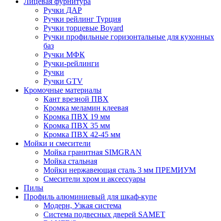
Лицевая фурнитура
Ручки ДАР
Ручки рейлинг Турция
Ручки торцевые Boyard
Ручки профильные горизонтальные для кухонных
баз
Ручки МФК
Ручки-рейлинги
Ручки
Ручки GTV
Кромочные материалы
Кант врезной ПВХ
Кромка меламин клеевая
Кромка ПВХ 19 мм
Кромка ПВХ 35 мм
Кромка ПВХ 42-45 мм
Мойки и смесители
Мойка гранитная SIMGRAN
Мойка стальная
Мойки нержавеющая сталь 3 мм ПРЕМИУМ
Смесители хром и аксессуары
Пилы
Профиль алюминиевый для шкаф-купе
Модерн, Узкая система
Система подвесных дверей SAMET