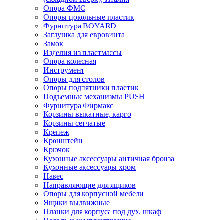
Опора ФМС
Опоры цокольные пластик
Фурнитура BOYARD
Заглушка для евровинта
Замок
Изделия из пластмассы
Опора колесная
Инструмент
Опоры для столов
Опоры подпятники пластик
Подъемные механизмы PUSH
Фурнитура Фирмакс
Корзины выкатные, карго
Корзины сетчатые
Крепеж
Кронштейн
Крючок
Кухонные аксессуары античная бронза
Кухонные аксессуары хром
Навес
Направляющие для ящиков
Опоры для корпусной мебели
Ящики выдвижные
Планки для корпуса под дух. шкаф