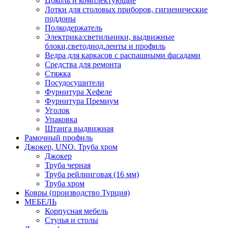
Цоколь и комплектующие
Лотки для столовых приборов, гигиенические
поддоны
Полкодержатель
Электрика:светильники, выдвижные
блоки,светодиод.ленты и профиль
Ведра для каркасов с распашными фасадами
Средства для ремонта
Стяжка
Посудосушители
Фурнитура Хефеле
Фурнитура Премиум
Уголок
Упаковка
Штанга выдвижная
Рамочный профиль
Джокер, UNO. Труба хром
Джокер
Труба черная
Труба рейлинговая (16 мм)
Труба хром
Ковры (производство Турция)
МЕБЕЛЬ
Корпусная мебель
Стулья и столы