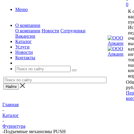
0
Меню
К 
ва
пу
О компании
Ис
О компании
Новости
Сотрудники
не
Вакансии
оч
Каталог
вы
Услуги
ка
Новости
ин
Контакты
то
на
кн
ко
Общ
руб
Пер
кор
Главная
-
Каталог
-
Фурнитура
-
Подъемные механизмы PUSH