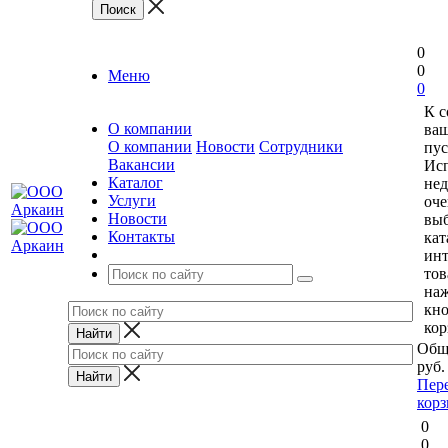
0
0
Меню
0
К 
О компании
ваш
О компании
Новости
Сотрудники
пус
Вакансии
Исп
Каталог
нед
Услуги
оче
Новости
выб
Контакты
кат
ин
тов
на
кн
кор
Общ
руб.
Пер
кор
0
0