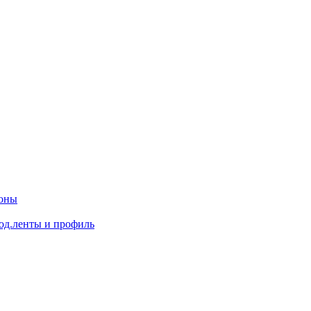
доны
од.ленты и профиль