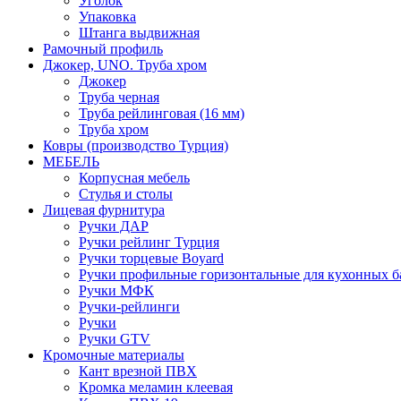
Уголок
Упаковка
Штанга выдвижная
Рамочный профиль
Джокер, UNO. Труба хром
Джокер
Труба черная
Труба рейлинговая (16 мм)
Труба хром
Ковры (производство Турция)
МЕБЕЛЬ
Корпусная мебель
Стулья и столы
Лицевая фурнитура
Ручки ДАР
Ручки рейлинг Турция
Ручки торцевые Boyard
Ручки профильные горизонтальные для кухонных б
Ручки МФК
Ручки-рейлинги
Ручки
Ручки GTV
Кромочные материалы
Кант врезной ПВХ
Кромка меламин клеевая