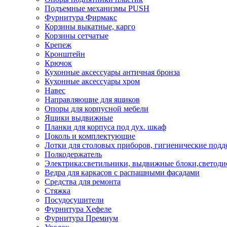
Подъемные механизмы PUSH
Фурнитура Фирмакс
Корзины выкатные, карго
Корзины сетчатые
Крепеж
Кронштейн
Крючок
Кухонные аксессуары античная бронза
Кухонные аксессуары хром
Навес
Направляющие для ящиков
Опоры для корпусной мебели
Ящики выдвижные
Планки для корпуса под дух. шкаф
Цоколь и комплектующие
Лотки для столовых приборов, гигиенические под
Полкодержатель
Электрика:светильники, выдвижные блоки,светоди
Ведра для каркасов с распашными фасадами
Средства для ремонта
Стяжка
Посудосушители
Фурнитура Хефеле
Фурнитура Премиум