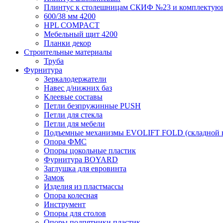
Плинтус к столешницам СКИФ №23 и комплектую
600/38 мм 4200
HPL COMPACT
Мебельный щит 4200
Планки декор
Строительные материалы
Труба
Фурнитура
Зеркалодержатели
Навес д/нижних баз
Клеевые составы
Петли безпружинные PUSH
Петли для стекла
Петли для мебели
Подъемные механизмы EVOLIFT FOLD (складной в
Опора ФМС
Опоры цокольные пластик
Фурнитура BOYARD
Заглушка для евровинта
Замок
Изделия из пластмассы
Опора колесная
Инструмент
Опоры для столов
Опоры подпятники пластик