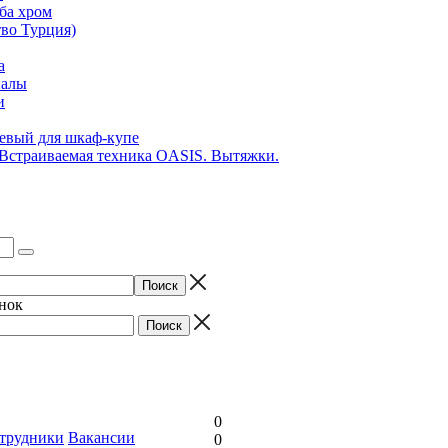
ба хром
во Турция)
а
иалы
и
вый для шкаф-купе
 Встраиваемая техника OASIS. Вытяжки.
онок
0
трудники
Вакансии
0