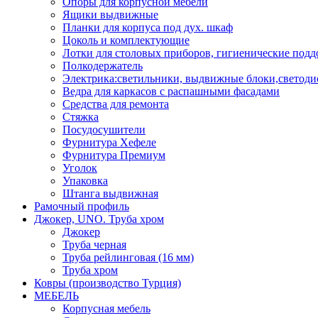
Опоры для корпусной мебели
Ящики выдвижные
Планки для корпуса под дух. шкаф
Цоколь и комплектующие
Лотки для столовых приборов, гигиенические под
Полкодержатель
Электрика:светильники, выдвижные блоки,светоди
Ведра для каркасов с распашными фасадами
Средства для ремонта
Стяжка
Посудосушители
Фурнитура Хефеле
Фурнитура Премиум
Уголок
Упаковка
Штанга выдвижная
Рамочный профиль
Джокер, UNO. Труба хром
Джокер
Труба черная
Труба рейлинговая (16 мм)
Труба хром
Ковры (производство Турция)
МЕБЕЛЬ
Корпусная мебель