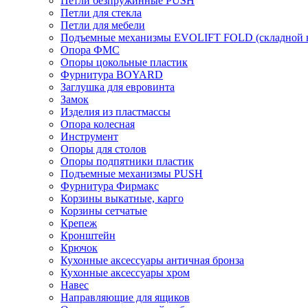
Петли безпружинные PUSH
Петли для стекла
Петли для мебели
Подъемные механизмы EVOLIFT FOLD (складной в
Опора ФМС
Опоры цокольные пластик
Фурнитура BOYARD
Заглушка для евровинта
Замок
Изделия из пластмассы
Опора колесная
Инструмент
Опоры для столов
Опоры подпятники пластик
Подъемные механизмы PUSH
Фурнитура Фирмакс
Корзины выкатные, карго
Корзины сетчатые
Крепеж
Кронштейн
Крючок
Кухонные аксессуары античная бронза
Кухонные аксессуары хром
Навес
Направляющие для ящиков