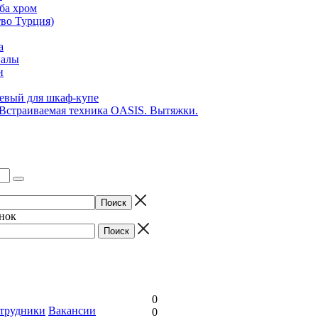
ба хром
во Турция)
а
иалы
и
вый для шкаф-купе
 Встраиваемая техника OASIS. Вытяжки.
онок
0
трудники
Вакансии
0