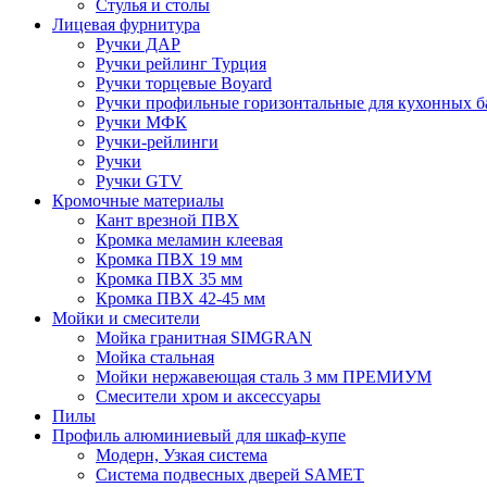
Стулья и столы
Лицевая фурнитура
Ручки ДАР
Ручки рейлинг Турция
Ручки торцевые Boyard
Ручки профильные горизонтальные для кухонных б
Ручки МФК
Ручки-рейлинги
Ручки
Ручки GTV
Кромочные материалы
Кант врезной ПВХ
Кромка меламин клеевая
Кромка ПВХ 19 мм
Кромка ПВХ 35 мм
Кромка ПВХ 42-45 мм
Мойки и смесители
Мойка гранитная SIMGRAN
Мойка стальная
Мойки нержавеющая сталь 3 мм ПРЕМИУМ
Смесители хром и аксессуары
Пилы
Профиль алюминиевый для шкаф-купе
Модерн, Узкая система
Система подвесных дверей SAMET