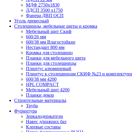
МДФ 2750х1830
ЛДСП 3500 х1750
Фанера ДВП ОСП
Уголь древесный
Столешницы, мебельные щиты и кромка
Мебельный щит Скиф
600/26 мм
600/38 мм Влагостойкие
Нестандарт 800 мм
Кромка для столешниц
Планки для мебельного щита
Планки для столешницы
Плинтус алюминевый
Плинтус к столешницам СКИФ №23 и комплектую
600/38 мм 4200
HPL COMPACT
Мебельный щит 4200
Планки декор
Строительные материалы
Труба
Фурнитура
Зеркалодержатели
Навес д/нижних баз
Клеевые составы