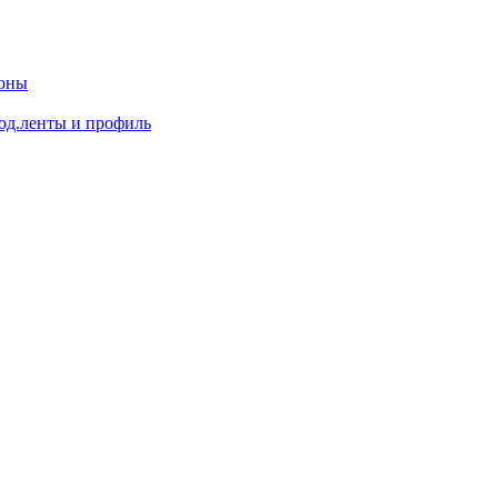
доны
од.ленты и профиль