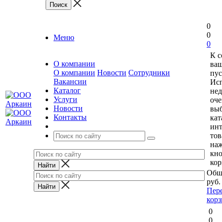
0
0
Меню
0
К 
О компании
ваш
О компании
Новости
Сотрудники
пус
Вакансии
Исп
Каталог
нед
Услуги
оче
Новости
выб
Контакты
кат
ин
тов
на
кн
кор
Общ
руб.
Пер
кор
0
0