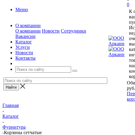
0
Меню
К 
ва
пу
О компании
Ис
О компании
Новости
Сотрудники
не
Вакансии
оч
Каталог
вы
Услуги
ка
Новости
ин
Контакты
то
на
кн
ко
Общ
руб
Пер
кор
Главная
-
Каталог
-
Фурнитура
-
Корзины сетчатые