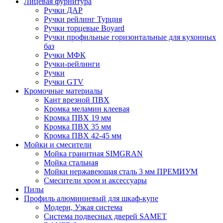
Лицевая фурнитура
Ручки ДАР
Ручки рейлинг Турция
Ручки торцевые Boyard
Ручки профильные горизонтальные для кухонных
баз
Ручки МФК
Ручки-рейлинги
Ручки
Ручки GTV
Кромочные материалы
Кант врезной ПВХ
Кромка меламин клеевая
Кромка ПВХ 19 мм
Кромка ПВХ 35 мм
Кромка ПВХ 42-45 мм
Мойки и смесители
Мойка гранитная SIMGRAN
Мойка стальная
Мойки нержавеющая сталь 3 мм ПРЕМИУМ
Смесители хром и аксессуары
Пилы
Профиль алюминиевый для шкаф-купе
Модерн, Узкая система
Система подвесных дверей SAMET