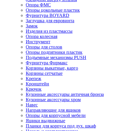
Опора ФМС
Опоры цокольные пластик
Фурнитура BOYARD
Заглушка для евровинта
Замок
Изделия из пластмассы
Опора колесная
Инструмент
Опоры для столов
Опоры подпятники пластик
Подъемные механизмы PUSH
Фурнитура Фирмакс
Корзины выкатные, карго
Корзины сетчатые
Крепеж
Кронштейн
Крючок
Кухонные аксессуары античная бронза
Кухонные аксессуары хром
Навес
Направляющие для ящиков
Опоры для корпусной мебели
Ящики выдвижные
Планки для корпуса под дух. шкаф