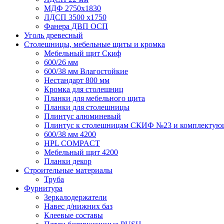
МДФ 2750х1830
ЛДСП 3500 х1750
Фанера ДВП ОСП
Уголь древесный
Столешницы, мебельные щиты и кромка
Мебельный щит Скиф
600/26 мм
600/38 мм Влагостойкие
Нестандарт 800 мм
Кромка для столешниц
Планки для мебельного щита
Планки для столешницы
Плинтус алюминевый
Плинтус к столешницам СКИФ №23 и комплектую
600/38 мм 4200
HPL COMPACT
Мебельный щит 4200
Планки декор
Строительные материалы
Труба
Фурнитура
Зеркалодержатели
Навес д/нижних баз
Клеевые составы