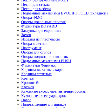
Петли безпружинные PUSH
Петли для стекла
Петли для мебели
Подъемные механизмы EVOLIFT FOLD (складной в
Опора ФМС
Опоры цокольные пластик
Фурнитура BOYARD
Заглушка для евровинта
Замок
Изделия из пластмассы
Опора колесная
Инструмент
Опоры для столов
Опоры подпятники пластик
Подъемные механизмы PUSH
Фурнитура Фирмакс
Корзины выкатные, карго
Корзины сетчатые
Крепеж
Кронштейн
Крючок
Кухонные аксессуары античная бронза
Кухонные аксессуары хром
Навес
Направляющие для ящиков