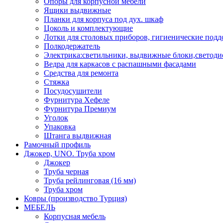
Опоры для корпусной мебели
Ящики выдвижные
Планки для корпуса под дух. шкаф
Цоколь и комплектующие
Лотки для столовых приборов, гигиенические под
Полкодержатель
Электрика:светильники, выдвижные блоки,светоди
Ведра для каркасов с распашными фасадами
Средства для ремонта
Стяжка
Посудосушители
Фурнитура Хефеле
Фурнитура Премиум
Уголок
Упаковка
Штанга выдвижная
Рамочный профиль
Джокер, UNO. Труба хром
Джокер
Труба черная
Труба рейлинговая (16 мм)
Труба хром
Ковры (производство Турция)
МЕБЕЛЬ
Корпусная мебель