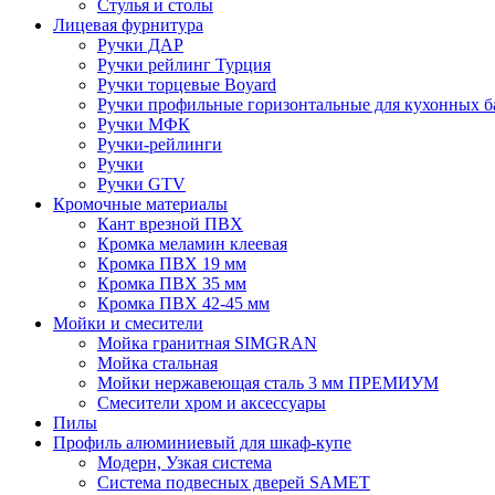
Стулья и столы
Лицевая фурнитура
Ручки ДАР
Ручки рейлинг Турция
Ручки торцевые Boyard
Ручки профильные горизонтальные для кухонных б
Ручки МФК
Ручки-рейлинги
Ручки
Ручки GTV
Кромочные материалы
Кант врезной ПВХ
Кромка меламин клеевая
Кромка ПВХ 19 мм
Кромка ПВХ 35 мм
Кромка ПВХ 42-45 мм
Мойки и смесители
Мойка гранитная SIMGRAN
Мойка стальная
Мойки нержавеющая сталь 3 мм ПРЕМИУМ
Смесители хром и аксессуары
Пилы
Профиль алюминиевый для шкаф-купе
Модерн, Узкая система
Система подвесных дверей SAMET