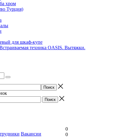
ба хром
во Турция)
а
иалы
и
вый для шкаф-купе
 Встраиваемая техника OASIS. Вытяжки.
онок
0
трудники
Вакансии
0