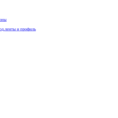
доны
од.ленты и профиль