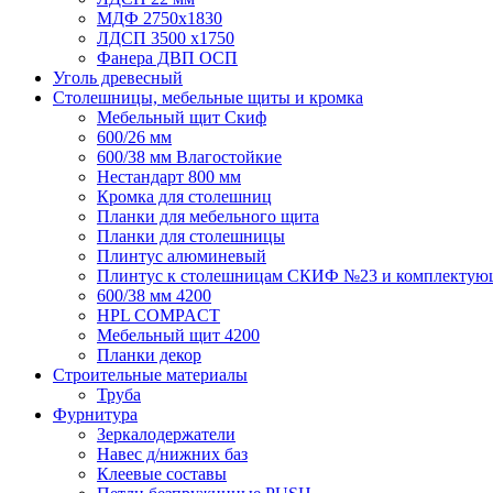
МДФ 2750х1830
ЛДСП 3500 х1750
Фанера ДВП ОСП
Уголь древесный
Столешницы, мебельные щиты и кромка
Мебельный щит Скиф
600/26 мм
600/38 мм Влагостойкие
Нестандарт 800 мм
Кромка для столешниц
Планки для мебельного щита
Планки для столешницы
Плинтус алюминевый
Плинтус к столешницам СКИФ №23 и комплектую
600/38 мм 4200
HPL COMPACT
Мебельный щит 4200
Планки декор
Строительные материалы
Труба
Фурнитура
Зеркалодержатели
Навес д/нижних баз
Клеевые составы