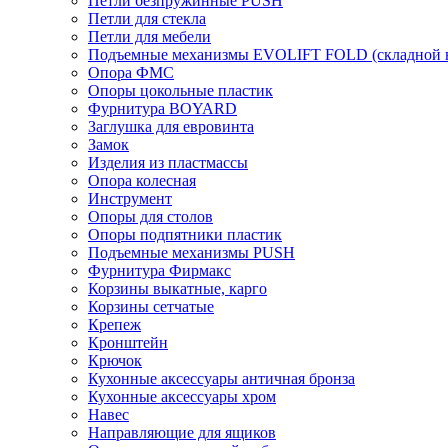
Петли безпружинные PUSH
Петли для стекла
Петли для мебели
Подъемные механизмы EVOLIFT FOLD (складной в
Опора ФМС
Опоры цокольные пластик
Фурнитура BOYARD
Заглушка для евровинта
Замок
Изделия из пластмассы
Опора колесная
Инструмент
Опоры для столов
Опоры подпятники пластик
Подъемные механизмы PUSH
Фурнитура Фирмакс
Корзины выкатные, карго
Корзины сетчатые
Крепеж
Кронштейн
Крючок
Кухонные аксессуары античная бронза
Кухонные аксессуары хром
Навес
Направляющие для ящиков