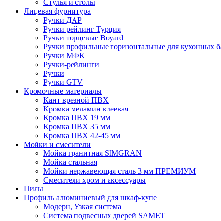
Стулья и столы
Лицевая фурнитура
Ручки ДАР
Ручки рейлинг Турция
Ручки торцевые Boyard
Ручки профильные горизонтальные для кухонных б
Ручки МФК
Ручки-рейлинги
Ручки
Ручки GTV
Кромочные материалы
Кант врезной ПВХ
Кромка меламин клеевая
Кромка ПВХ 19 мм
Кромка ПВХ 35 мм
Кромка ПВХ 42-45 мм
Мойки и смесители
Мойка гранитная SIMGRAN
Мойка стальная
Мойки нержавеющая сталь 3 мм ПРЕМИУМ
Смесители хром и аксессуары
Пилы
Профиль алюминиевый для шкаф-купе
Модерн, Узкая система
Система подвесных дверей SAMET