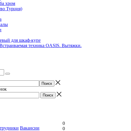
ба хром
во Турция)
а
иалы
и
вый для шкаф-купе
 Встраиваемая техника OASIS. Вытяжки.
онок
0
трудники
Вакансии
0