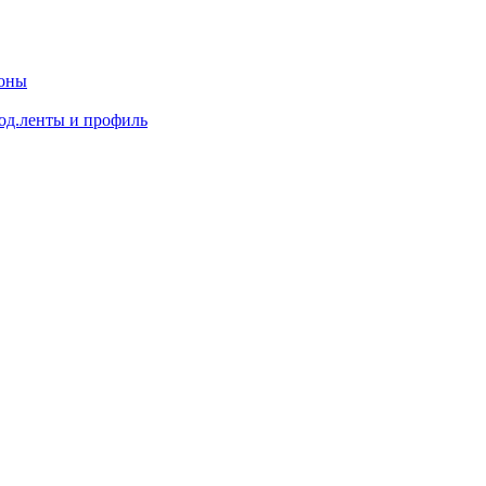
доны
од.ленты и профиль