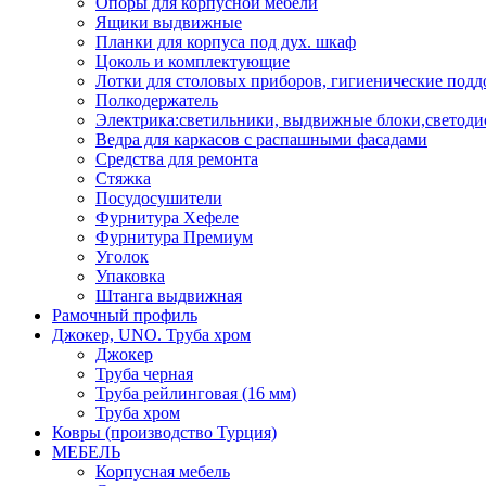
Опоры для корпусной мебели
Ящики выдвижные
Планки для корпуса под дух. шкаф
Цоколь и комплектующие
Лотки для столовых приборов, гигиенические под
Полкодержатель
Электрика:светильники, выдвижные блоки,светоди
Ведра для каркасов с распашными фасадами
Средства для ремонта
Стяжка
Посудосушители
Фурнитура Хефеле
Фурнитура Премиум
Уголок
Упаковка
Штанга выдвижная
Рамочный профиль
Джокер, UNO. Труба хром
Джокер
Труба черная
Труба рейлинговая (16 мм)
Труба хром
Ковры (производство Турция)
МЕБЕЛЬ
Корпусная мебель