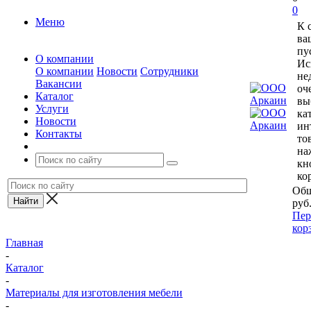
0
Меню
К 
ва
пу
О компании
Ис
О компании
Новости
Сотрудники
не
Вакансии
оч
Каталог
вы
Услуги
ка
Новости
ин
Контакты
то
на
кн
ко
Общ
руб
Пер
кор
Главная
-
Каталог
-
Материалы для изготовления мебели
-