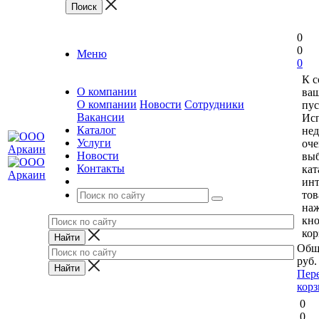
0
0
Меню
0
К 
О компании
ваш
О компании
Новости
Сотрудники
пус
Вакансии
Исп
Каталог
нед
Услуги
оче
Новости
выб
Контакты
кат
ин
тов
на
кн
кор
Общ
руб.
Пер
кор
0
0