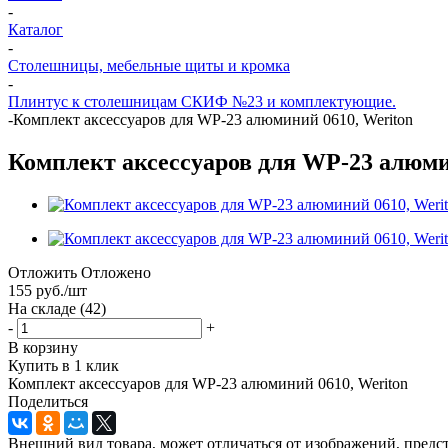
-
Каталог
-
Столешницы, мебельные щиты и кромка
-
Плинтус к столешницам СКИФ №23 и комплектующие.
-
Комплект аксессуаров для WP-23 алюминий 0610, Weriton
Комплект аксессуаров для WP-23 алюми
Отложить
Отложено
155
руб.
/шт
На складе
(42)
-
+
В корзину
Купить в 1 клик
Комплект аксессуаров для WP-23 алюминий 0610, Weriton
Поделиться
Внешний вид товара, может отличаться от изображений, предст