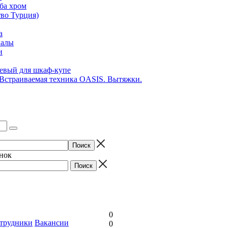
ба хром
во Турция)
а
иалы
и
вый для шкаф-купе
 Встраиваемая техника OASIS. Вытяжки.
онок
0
трудники
Вакансии
0