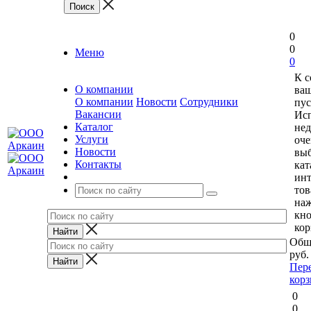
0
0
Меню
0
К 
О компании
ваш
О компании
Новости
Сотрудники
пус
Вакансии
Исп
Каталог
нед
Услуги
оче
Новости
выб
Контакты
кат
ин
тов
на
кн
кор
Общ
руб.
Пер
кор
0
0