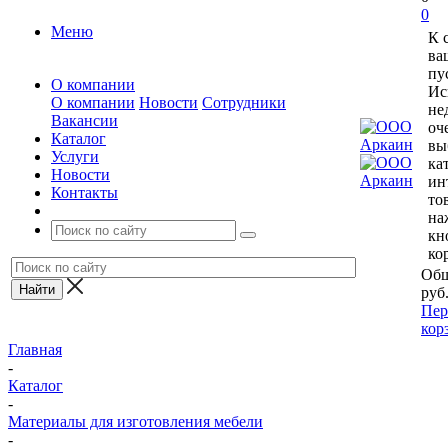
0
Меню
К 
ва
пу
О компании
Ис
О компании
Новости
Сотрудники
не
Вакансии
оч
Каталог
вы
Услуги
ка
Новости
ин
Контакты
то
на
кн
ко
Общ
руб
Пер
кор
Главная
-
Каталог
-
Материалы для изготовления мебели
-