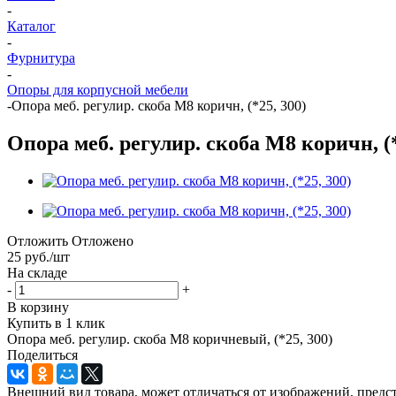
-
Каталог
-
Фурнитура
-
Опоры для корпусной мебели
-
Опора меб. регулир. скоба М8 коричн, (*25, 300)
Опора меб. регулир. скоба М8 коричн, (*
Отложить
Отложено
25
руб.
/шт
На складе
-
+
В корзину
Купить в 1 клик
Опора меб. регулир. скоба М8 коричневый, (*25, 300)
Поделиться
Внешний вид товара, может отличаться от изображений, предст