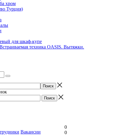
ба хром
во Турция)
а
иалы
и
вый для шкаф-купе
 Встраиваемая техника OASIS. Вытяжки.
онок
0
трудники
Вакансии
0