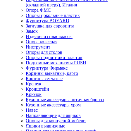
(складной вверх), Италия
Опора ФМС
Опоры цокольные пластик
Фурнитура BOYARD
Заглушка для евровинта
Замок
Изделия из пластмассы
Опора колесная
Инструмент
Опоры для столов
Опоры подпятники пластик
Подъемные механизмы PUSH
Фурнитура Фирмакс
Корзины выкатные, карго
Корзины сетчатые
Крепеж
Кронштейн
Крючок
Кухонные аксессуары античная бронза
Кухонные аксессуары хром
Навес
Направляющие для ящиков
Опоры для корпусной мебели
Ящики выдвижные