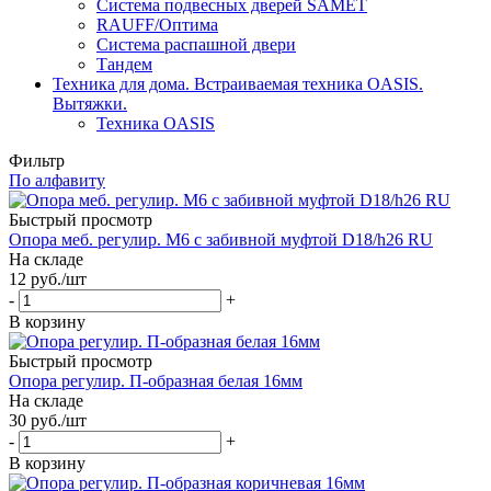
Система подвесных дверей SAMET
RAUFF/Оптима
Система распашной двери
Тандем
Техника для дома. Встраиваемая техника OASIS.
Вытяжки.
Техника OASIS
Фильтр
По алфавиту
Быстрый просмотр
Опора меб. регулир. М6 с забивной муфтой D18/h26 RU
На складе
12
руб.
/шт
-
+
В корзину
Быстрый просмотр
Опора регулир. П-образная белая 16мм
На складе
30
руб.
/шт
-
+
В корзину