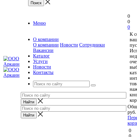
0
0
Меню
0
К 
О компании
ваш
О компании
Новости
Сотрудники
пус
Вакансии
Исп
Каталог
нед
Услуги
оче
Новости
выб
Контакты
кат
ин
тов
на
кн
кор
Общ
руб.
Пер
кор
0
0