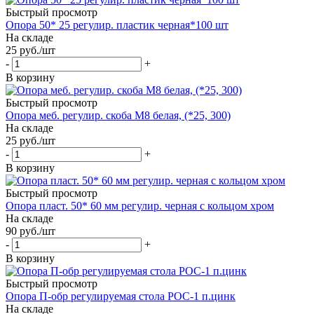
Быстрый просмотр
Опора 50* 25 регулир. пластик черная*100 шт
На складе
25
руб.
/шт
-
+
В корзину
Быстрый просмотр
Опора меб. регулир. скоба М8 белая, (*25, 300)
На складе
25
руб.
/шт
-
+
В корзину
Быстрый просмотр
Опора пласт. 50* 60 мм регулир. черная с кольцом хром
На складе
90
руб.
/шт
-
+
В корзину
Быстрый просмотр
Опора П-обр регулируемая стола РОС-1 п.цинк
На складе