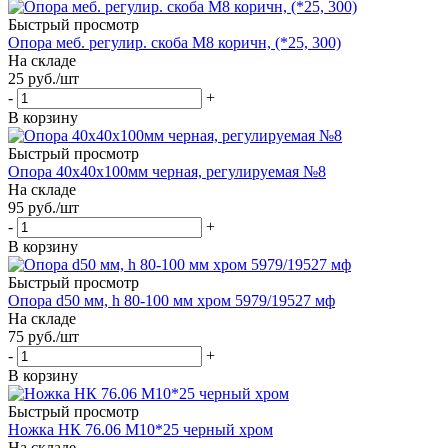
Быстрый просмотр
Опора меб. регулир. скоба М8 коричн, (*25, 300)
На складе
25
руб.
/шт
-
+
В корзину
Быстрый просмотр
Опора 40х40х100мм черная, регулируемая №8
На складе
95
руб.
/шт
-
+
В корзину
Быстрый просмотр
Опора d50 мм, h 80-100 мм хром 5979/19527 мф
На складе
75
руб.
/шт
-
+
В корзину
Быстрый просмотр
Ножка НК 76.06 М10*25 черный хром
На складе