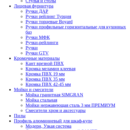
Стулья и столы
Лицевая фурнитура
Ручки ДАР
Ручки рейлинг Турция
Ручки торцевые Boyard
Ручки профильные горизонтальные для кухонных
баз
Ручки МФК
Ручки-рейлинги
Ручки
Ручки GTV
Кромочные материалы
Кант врезной ПВХ
Кромка меламин клеевая
Кромка ПВХ 19 мм
Кромка ПВХ 35 мм
Кромка ПВХ 42-45 мм
Мойки и смесители
Мойка гранитная SIMGRAN
Мойка стальная
Мойки нержавеющая сталь 3 мм ПРЕМИУМ
Смесители хром и аксессуары
Пилы
Профиль алюминиевый для шкаф-купе
Модерн, Узкая система