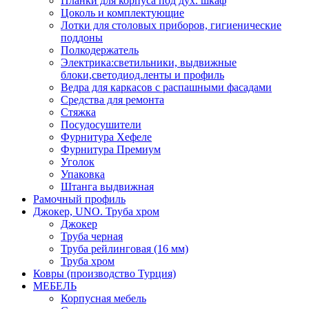
Планки для корпуса под дух. шкаф
Цоколь и комплектующие
Лотки для столовых приборов, гигиенические
поддоны
Полкодержатель
Электрика:светильники, выдвижные
блоки,светодиод.ленты и профиль
Ведра для каркасов с распашными фасадами
Средства для ремонта
Стяжка
Посудосушители
Фурнитура Хефеле
Фурнитура Премиум
Уголок
Упаковка
Штанга выдвижная
Рамочный профиль
Джокер, UNO. Труба хром
Джокер
Труба черная
Труба рейлинговая (16 мм)
Труба хром
Ковры (производство Турция)
МЕБЕЛЬ
Корпусная мебель