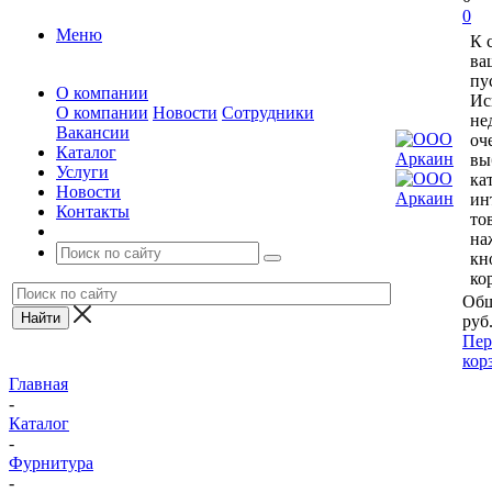
0
Меню
К 
ва
пу
О компании
Ис
О компании
Новости
Сотрудники
не
Вакансии
оч
Каталог
вы
Услуги
ка
Новости
ин
Контакты
то
на
кн
ко
Общ
руб
Пер
кор
Главная
-
Каталог
-
Фурнитура
-